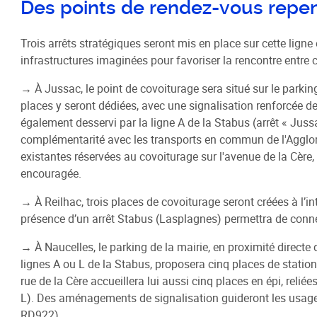
Schéma de COhérence Territoriale
Des points de rendez-vous repen
Trois arrêts stratégiques seront mis en place sur cette lign
infrastructures imaginées pour favoriser la rencontre entre
→ À Jussac, le point de covoiturage sera situé sur le parkin
places y seront dédiées, avec une signalisation renforcée de
également desservi par la ligne A de la Stabus (arrêt « Juss
complémentarité avec les transports en commun de l'Agglomér
existantes réservées au covoiturage sur l'avenue de la Cère,
encouragée.
→ À Reilhac, trois places de covoiturage seront créées à l’in
présence d’un arrêt Stabus (Lasplagnes) permettra de connect
→ À Naucelles, le parking de la mairie, en proximité directe 
lignes A ou L de la Stabus, proposera cinq places de station
rue de la Cère accueillera lui aussi cinq places en épi, relié
L). Des aménagements de signalisation guideront les usagers
RD922).