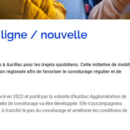
 sociale
 de la Ville
 ligne / nouvelle
e Renouvellement Urbain
ntons Marmiers"
 d'Attribution des
ts Sociaux
à Aurillac pour les trajets quotidiens. Cette initiative de mobil
des gens du voyage
n régionale afin de favoriser le covoiturage régulier et de
é en 2022 et porté par la volonté d’Aurillac Agglomération de
elle de covoiturage va être développée. Elle s'accompagnera
 franchir le pas du covoiturage et améliorer les conditions de