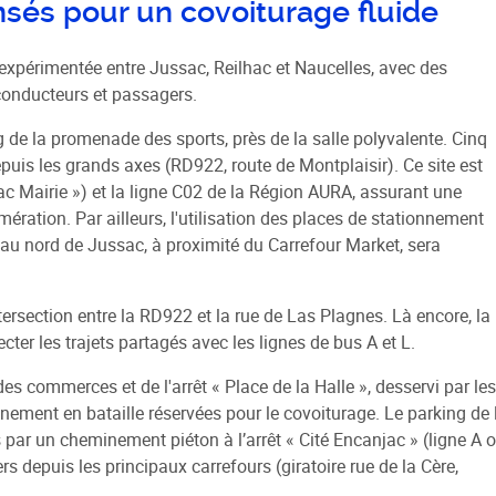
sés pour un covoiturage fluide
e expérimentée entre Jussac, Reilhac et Naucelles, avec des
 conducteurs et passagers.
g de la promenade des sports, près de la salle polyvalente. Cinq
puis les grands axes (RD922, route de Montplaisir). Ce site est
ac Mairie ») et la ligne C02 de la Région AURA, assurant une
ation. Par ailleurs, l'utilisation des places de stationnement
 au nord de Jussac, à proximité du Carrefour Market, sera
tersection entre la RD922 et la rue de Las Plagnes. Là encore, la
er les trajets partagés avec les lignes de bus A et L.
des commerces et de l'arrêt « Place de la Halle », desservi par les
nement en bataille réservées pour le covoiturage. Le parking de 
es par un cheminement piéton à l’arrêt « Cité Encanjac » (ligne A 
 depuis les principaux carrefours (giratoire rue de la Cère,