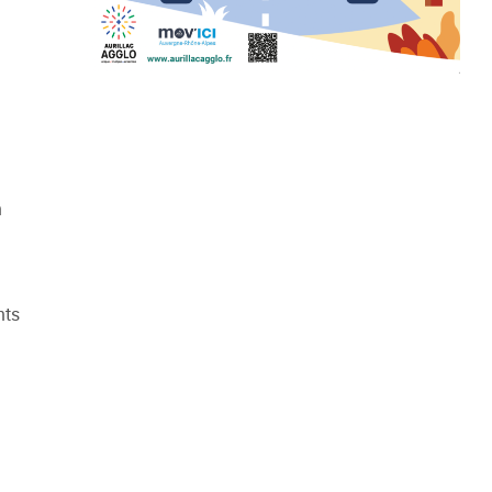
n
nts