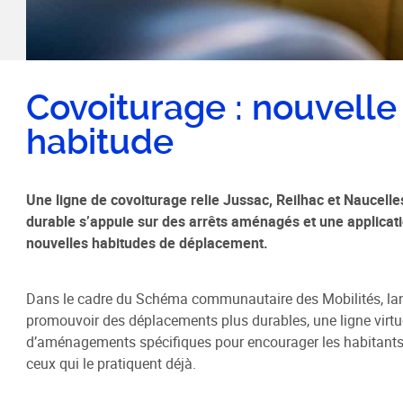
Habitat / Urbanisme
Cohésion
Opération BIMBY-BUNTI
Politique
Covoiturage : nouvelle
OPAH 2023-2027
Projet d
habitude
"Ré-inve
Label Meublé Certifié
Politique
Permis de construire
Logemen
Une ligne de covoiturage relie Jussac, Reilhac et Naucelles 
Plan Local d'Urbanisme
Accueil 
durable s’appuie sur des arrêts aménagés et une applicatio
intercommunal - PLUi
nouvelles habitudes de déplacement.
Révision du PLUi-H
PLUi - Sites Patrimoniaux
Dans le cadre du Schéma communautaire des Mobilités, lanc
Remarquables
promouvoir des déplacements plus durables, une ligne virtu
Programme Local de l'Habitat
d’aménagements spécifiques pour encourager les habitants à
Règlement Local de Publicité
ceux qui le pratiquent déjà.
intercommunal - RLPi