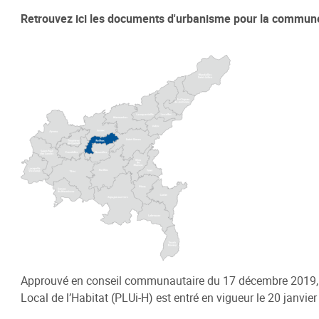
Retrouvez ici les documents d'urbanisme pour la commune
Habitat / Urbanisme
Cohésion
Opération BIMBY-BUNTI
Politique
OPAH 2023-2027
Projet d
"Ré-inve
Label Meublé Certifié
Politique
Permis de construire
Logemen
Plan Local d'Urbanisme
Accueil 
intercommunal - PLUi
Révision du PLUi-H
PLUi - Sites Patrimoniaux
Remarquables
Programme Local de l'Habitat
Approuvé en conseil communautaire du 17 décembre 2019,
Règlement Local de Publicité
Local de l’Habitat (PLUi-H) est entré en vigueur le 20 janvi
intercommunal - RLPi