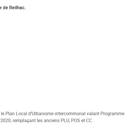
 de Reilhac.
 sociale
 de la Ville
e Renouvellement Urbain
ntons Marmiers"
 d'Attribution des
ts Sociaux
des gens du voyage
 le Plan Local d’Urbanisme intercommunal valant Programme
er 2020, remplaçant les anciens PLU, POS et CC.