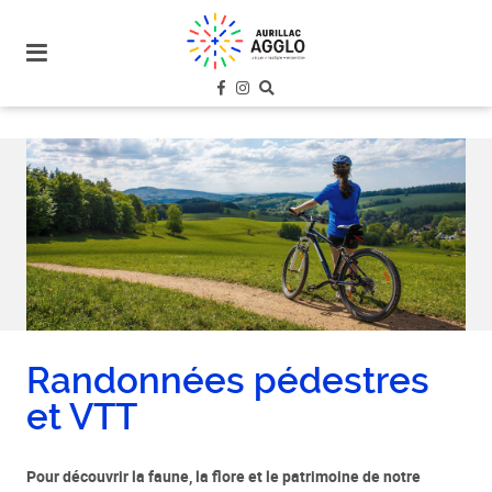
plan
du
site
aller
au
menu
aller au
contenu
Randonnées pédestres
et VTT
Pour découvrir la faune, la flore et le patrimoine de notre