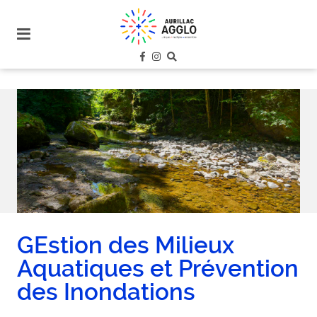
plan
du
site
aller
au
menu
aller au
contenu
GEstion des Milieux
Aquatiques et Prévention
des Inondations