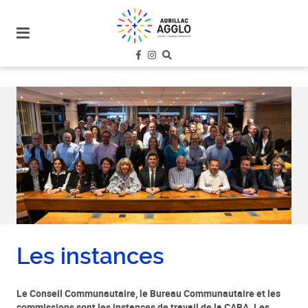
plan
du
site
aller
au
menu
aller au
contenu
Les instances
Le Conseil Communautaire, le Bureau Communautaire et les
commissions sont les instances de travail de la CABA. Les