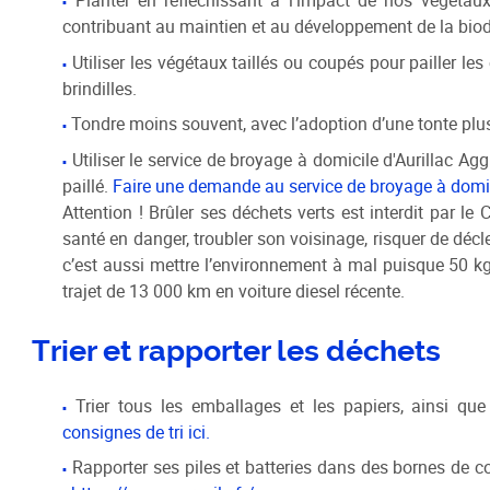
Planter en réfléchissant à l'impact de nos végétaux
contribuant au maintien et au développement de la biodi
Utiliser les végétaux taillés ou coupés pour pailler les
brindilles.
Tondre moins souvent, avec l’adoption d’une tonte plus
Utiliser le service de broyage à domicile d'Aurillac Ag
paillé.
Faire une demande au service de broyage à domici
Attention ! Brûler ses déchets verts est interdit par l
santé en danger, troubler son voisinage, risquer de décl
c’est aussi mettre l’environnement à mal puisque 50 kg
trajet de 13 000 km en voiture diesel récente.
Trier et rapporter les déchets
Trier tous les emballages et les papiers, ainsi que
consignes de tri ici.
Rapporter ses piles et batteries dans des bornes de coll