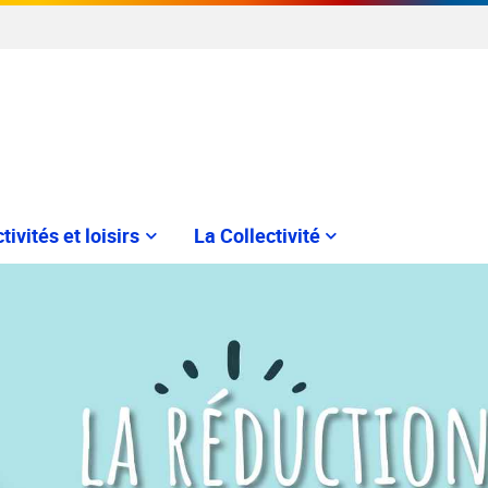
tivités et loisirs
La Collectivité