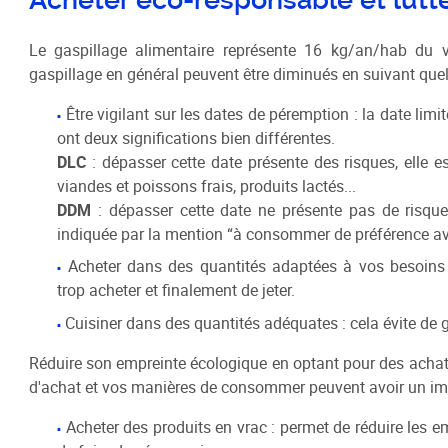
Schéma de COhérence Territoriale
Le gaspillage alimentaire représente 16 kg/an/hab du v
gaspillage en général peuvent être diminués en suivant que
Être vigilant sur les dates de péremption : la date l
ont deux significations bien différentes.
DLC
: dépasser cette date présente des risques, elle 
viandes et poissons frais, produits lactés...
DDM
: dépasser cette date ne présente pas de risque,
indiquée par la mention “à consommer de préférence ava
Acheter dans des quantités adaptées à vos besoins 
trop acheter et finalement de jeter.
Cuisiner dans des quantités adéquates : cela évite de ga
Réduire son empreinte écologique en optant pour des achat
d'achat et vos manières de consommer peuvent avoir un impa
Acheter des produits en vrac : permet de réduire les 