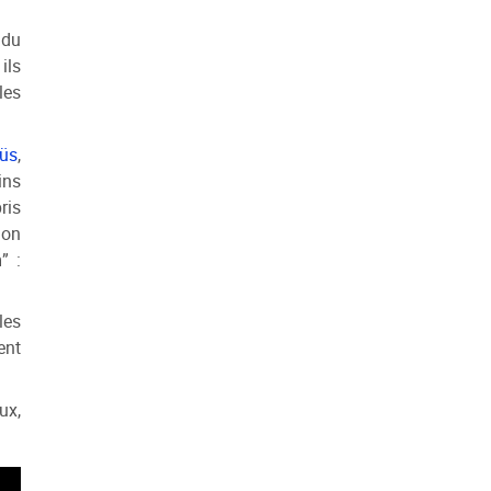
 du
ils
les
üs
,
ins
ris
ion
m
” :
les
ent
ux,