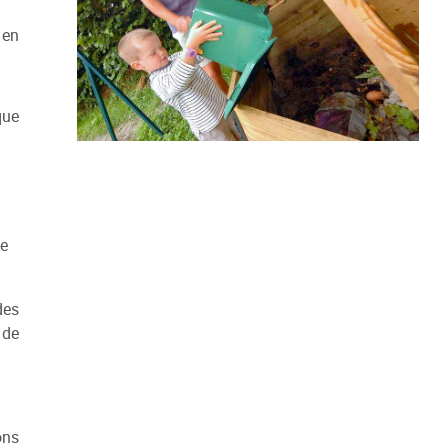
 en
que
de
des
 de
ons