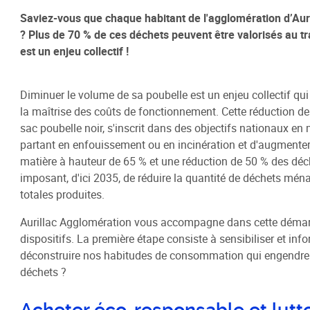
Saviez-vous que chaque habitant de l'agglomération d’Au
? Plus de 70 % de ces déchets peuvent être valorisés au tr
Habitat / Urbanisme
Cohésion
est un enjeu collectif !
Opération BIMBY-BUNTI
Politique
OPAH 2023-2027
Projet d
Diminuer le volume de sa poubelle est un enjeu collectif qui 
"Ré-inve
la maîtrise des coûts de fonctionnement. Cette réduction de
Label Meublé Certifié
sac poubelle noir, s'inscrit dans des objectifs nationaux en
Politique
Permis de construire
partant en enfouissement ou en incinération et d'augmenter l
Logemen
Plan Local d'Urbanisme
matière à hauteur de 65 % et une réduction de 50 % des déch
Accueil 
intercommunal - PLUi
imposant, d'ici 2035, de réduire la quantité de déchets mé
totales produites.
Révision du PLUi-H
PLUi - Sites Patrimoniaux
Aurillac Agglomération vous accompagne dans cette démarch
Remarquables
dispositifs. La première étape consiste à sensibiliser et in
Programme Local de l'Habitat
déconstruire nos habitudes de consommation qui engendrent
déchets ?
Règlement Local de Publicité
intercommunal - RLPi
Acheter éco-responsable et lutte