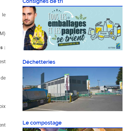
Consignes de tri
 le
DM)
s :
est
Déchetteries
 de
oix
Le compostage
ent