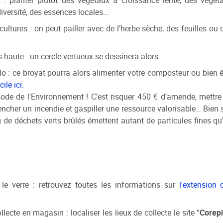
 : planter plutôt des végétaux à croissance lente, des végét
versité, des essences locales...
 cultures : on peut pailler avec de l’herbe sèche, des feuilles ou 
 haute : un cercle vertueux se dessinera alors.
glo : ce broyat pourra alors alimenter votre composteur ou bien ê
le ici.
e Code de l'Environnement ! C’est risquer 450 € d’amende, mettre
encher un incendie et gaspiller une ressource valorisable… Bien s
 de déchets verts brûlés émettent autant de particules fines qu
 le verre : retrouvez toutes les informations sur
l'extension 
ecte en magasin : localiser les lieux de collecte le site “
Corepi