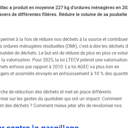
rillac a produit en moyenne 227 kg d’ordures ménagères en 20
avers de différentes filières. Réduire le volume de sa poubelle
 sociale
 de la Ville
e Renouvellement Urbain
permet à la fois de réduire nos déchets à la source et contribuer
ntons Marmiers"
s ordures ménagères résiduelles (OMr), c'est-à-dire les déchets 
 matière de déchets. Le but est de réduire de plus en plus ce vol
 d'Attribution des
a valorisation. Pour 2025, la loi LTECV prévoit une valorisation
ts Sociaux
ets enfouis par rapport à 2010. La loi AGEC va plus loin en
des gens du voyage
nagers et assimilés envoyés en enfouissement à 10 % des quantit
e de réduction des déchets et met en place différents
former sur les gestes du quotidien qui ont un impact. Comment
 des déchets ? Comment mieux jeter afin de revaloriser nos
r contre le gaspillage