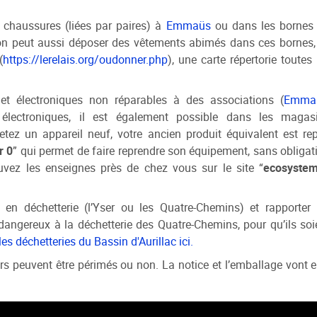
t chaussures (liées par paires) à
Emmaüs
ou dans les bornes
 on peut aussi déposer des vêtements abimés dans ces bornes, 
(
https://lerelais.org/oudonner.php
), une carte répertorie toutes 
et électroniques non réparables à des associations (
Emma
 électroniques, il est également possible dans les magas
tez un appareil neuf, votre ancien produit équivalent est rep
r 0
” qui permet de faire reprendre son équipement, sans obligat
uvez les enseignes près de chez vous sur le site “
ecosyste
en déchetterie (l’Yser ou les Quatre-Chemins) et rapporter 
 dangereux à la déchetterie des Quatre-Chemins, pour qu’ils soi
les déchetteries du Bassin d'Aurillac ici.
s peuvent être périmés ou non. La notice et l’emballage vont e