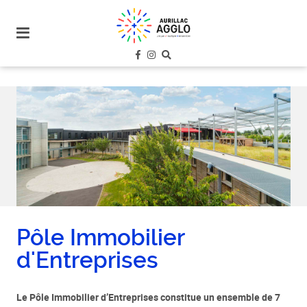
plan
du
site
aller
au
menu
aller au
contenu
Pôle Immobilier
d'Entreprises
Le Pôle Immobilier d’Entreprises constitue un ensemble de 7