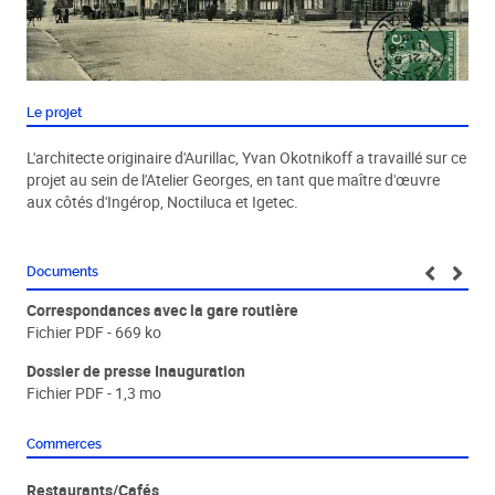
Le projet
L'architecte originaire d'Aurillac, Yvan Okotnikoff a travaillé sur ce
projet au sein de l'Atelier Georges, en tant que maître d'œuvre
aux côtés d'Ingérop, Noctiluca et Igetec.
Documents
Correspondances avec la gare routière
Org
Fichier PDF - 669 ko
Fic
Dossier de presse Inauguration
Pla
Fichier PDF - 1,3 mo
Fic
Commerces
Restaurants/Cafés