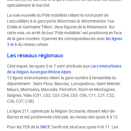
spécialement le marché.
La voie nouvelle du Pôle mobilités reliant le rond-point de
Lescudilliers à la gare porte désormais la dénomination "rue
Emilie et Germaine Tillion", deux figures de la Résistance. Sur
cette voie, un arrêt de bus "Pôle mobilités" est positionné en face
de la gare routière. Il permet les correspondances avec
les lignes
3 et 6
du réseau urbain.
Les réseaux régionaux
Côté impair, les quais 5 et 7 sont attribués aux
cars interurbains
de la Région Auvergne-Rhône-Alpes
.
12 lignes interurbaines relient la gare routière à l'ensemble du
département : Saint-Flour, Mauriac, Laroquebrou, Saint-Mamet,
Maurs, Montsalvy, Marcolès, Pierrefort, Riom-ès-Montagnes,
Saignes, Ydes (C01, C02, C03, C04, C05, C06, C11, C21, C32,
C36, C37, C38).
La ligne 211, opérée par la Région Occitanie, dessert Mur-de-
Barrez et est positionnée côté pair, au niveau des quais 8 à 12.
Pour les TER de la
SNCF,
l’arrêt est situé aux quais 9 et 11. Les