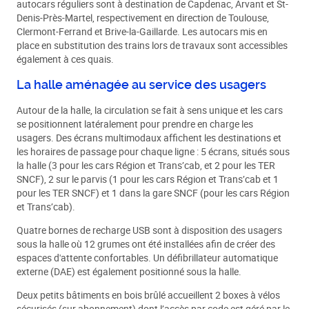
autocars réguliers sont à destination de Capdenac, Arvant et St-
Denis-Près-Martel, respectivement en direction de Toulouse,
Clermont-Ferrand et Brive-la-Gaillarde. Les autocars mis en
place en substitution des trains lors de travaux sont accessibles
également à ces quais.
La halle aménagée au service des usagers
Autour de la halle, la circulation se fait à sens unique et les cars
se positionnent latéralement pour prendre en charge les
usagers. Des écrans multimodaux affichent les destinations et
les horaires de passage pour chaque ligne : 5 écrans, situés sous
la halle (3 pour les cars Région et Trans’cab, et 2 pour les TER
SNCF), 2 sur le parvis (1 pour les cars Région et Trans’cab et 1
pour les TER SNCF) et 1 dans la gare SNCF (pour les cars Région
et Trans’cab).
Quatre bornes de recharge USB sont à disposition des usagers
sous la halle où 12 grumes ont été installées afin de créer des
espaces d'attente confortables. Un défibrillateur automatique
externe (DAE) est également positionné sous la halle.
Deux petits bâtiments en bois brûlé accueillent 2 boxes à vélos
sécurisés (sur abonnement) dont l’accès par code est géré par le