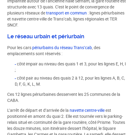
Implantée autour de l’ancienne halle Sernam, la gare routière est
structurée avec 13 quais. C'est le point de convergence de
plusieurs réseaux de
transport en commun
: lignes périurbaines
et navette centre-ville de Trans’cab, lignes régionales et TER
SNCF.
Le réseau urbain et périurbain
Pour les cars
périurbains du réseau Trans’cab
, des
emplacements sont réservés :
côté impair au niveau des quais 1 et 3, pour les lignes E, H, I
;
côté pair au niveau des quais 2 à 12, pour les lignes A, B, C,
D, F, G, K, L, M.
Ces 12 lignes périurbaines desservent les 25 communes de la
CABA.
L’arrêt de départ et d’arrivée de la
navette centre-ville
est
positionné en amont du quai 2. Elle est tournée vers le parking-
relais situé en continuité de la gare routière, côté Prisme. Toutes
les douze minutes, son itinéraire dessert l'hôpital, le Square
Gambetta, les Carmes et la gare routière. Le samedi, elle dessert