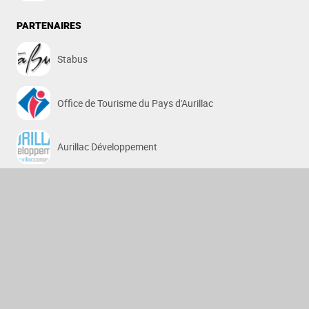
PARTENAIRES
Stabus
Office de Tourisme du Pays d'Aurillac
Aurillac Développement
SEBA 15
SCoT BACC
Arpajon-sur-Cère
Aurillac
Ayrens
Carlat
Crandelles
Giou-de-Mamou