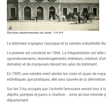
Schéma de COhérence Territoriale
©Archives départementales du Cantal - 2 FI 419 ©
Le bâtiment voyageur classique et la verrière industrielle il
Le premier est construit en 1866. La fréquentation est telle 
agrandissements, réaménagements intérieurs, création d’une 
dernière) et de marquises devant les ailes du bâtiment...
En 1909, une verrière vient abriter les voies et quais de voy
esthétiques que pratiques, elle sera sauvée de la démolitio
Sur les 5 ha occupés par l’activité ferroviaire seront tour à 
dépôts, pompes et parcs à charbon... ainsi qu’une rotonde q
département.