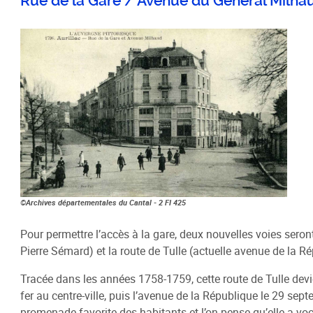
Rue de la Gare / Avenue du Général Milha
©Archives départementales du Cantal - 2 FI 425
Pour permettre l’accès à la gare, deux nouvelles voies seront 
Pierre Sémard) et la route de Tulle (actuelle avenue de la Répu
Tracée dans les années 1758-1759, cette route de Tulle devie
fer au centre-ville, puis l’avenue de la République le 29 se
promenade favorite des habitants et l’on pense qu’elle a voc