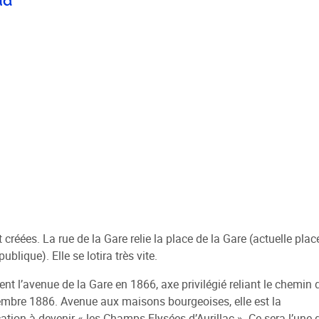
ud
créées. La rue de la Gare relie la place de la Gare (actuelle plac
blique). Elle se lotira très vite.
nt l’avenue de la Gare en 1866, axe privilégié reliant le chemin 
ptembre 1886. Avenue aux maisons bourgeoises, elle est la
ation à devenir « les Champs-Elysées d’Aurillac ». Ce sera l’une 