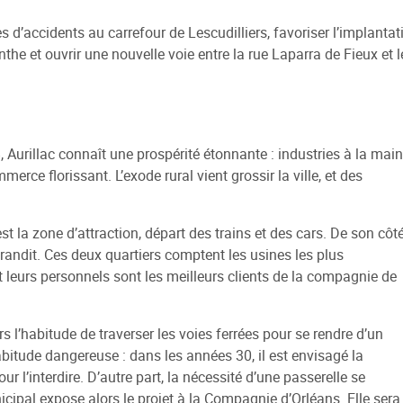
s d’accidents au carrefour de Lescudilliers, favoriser l’implantat
e et ouvrir une nouvelle voie entre la rue Laparra de Fieux et l
, Aurillac connaît une prospérité étonnante : industries à la mai
rce florissant. L’exode rural vient grossir la ville, et des
st la zone d’attraction, départ des trains et des cars. De son côté
grandit. Ces deux quartiers comptent les usines les plus
et leurs personnels sont les meilleurs clients de la compagnie de
s l’habitude de traverser les voies ferrées pour se rendre d’un
habitude dangereuse : dans les années 30, il est envisagé la
r l’interdire. D’autre part, la nécessité d’une passerelle se
cipal expose alors le projet à la Compagnie d’Orléans. Elle sera