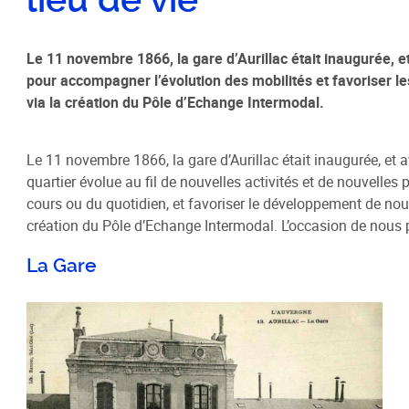
lieu de vie
Le 11 novembre 1866, la gare d’Aurillac était inaugurée, et
Habitat / Urbanisme
Cohésion
pour accompagner l’évolution des mobilités et favoriser l
Opération BIMBY-BUNTI
Politique
via la création du Pôle d’Echange Intermodal.
OPAH 2023-2027
Projet d
"Ré-inve
Label Meublé Certifié
Le 11 novembre 1866, la gare d’Aurillac était inaugurée, et a
Politique
Permis de construire
quartier évolue au fil de nouvelles activités et de nouvelle
Logemen
cours ou du quotidien, et favoriser le développement de nou
Plan Local d'Urbanisme
Accueil 
création du Pôle d’Echange Intermodal. L’occasion de nous pl
intercommunal - PLUi
Révision du PLUi-H
La Gare
PLUi - Sites Patrimoniaux
Remarquables
Programme Local de l'Habitat
Règlement Local de Publicité
intercommunal - RLPi