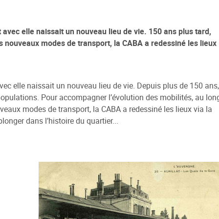
 avec elle naissait un nouveau lieu de vie. 150 ans plus tard,
 sociale
es nouveaux modes de transport, la CABA a redessiné les lieux
 de la Ville
e Renouvellement Urbain
ntons Marmiers"
vec elle naissait un nouveau lieu de vie. Depuis plus de 150 ans,
 d'Attribution des
s populations. Pour accompagner l’évolution des mobilités, au lon
ts Sociaux
veaux modes de transport, la CABA a redessiné les lieux via la
des gens du voyage
onger dans l’histoire du quartier...