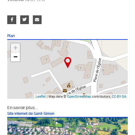
Plan
+
−
Leaflet
| Map data ©
OpenStreetMap
contributors,
CC-BY-SA
En savoir plus...
Site internet de Saint-Simon