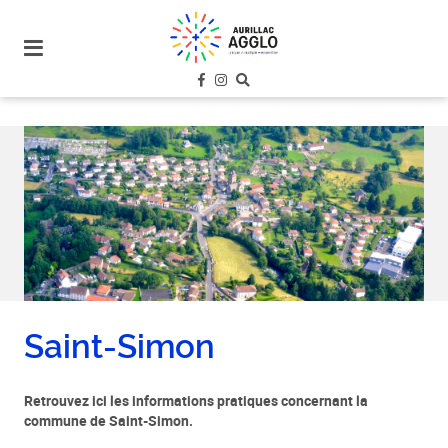
plan
du
site
aller
au
menu
aller au
contenu
Saint-Simon
Retrouvez ici les informations pratiques concernant la
commune de Saint-Simon.