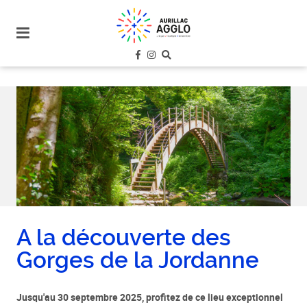
plan
du
site
aller
au
menu
aller au
contenu
A la découverte des
Gorges de la Jordanne
Jusqu'au 30 septembre 2025, profitez de ce lieu exceptionnel