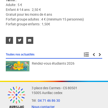
Tarifs :
Adulte : 5 €
Enfant 4-14 ans : 2,50 €
Gratuit pour les moins de 4 ans
Forfait groupe adultes : 4 € (minimum 15 personnes)
Forfait groupe enfants : 1,50€
Toutes nos actualités
Rendez-vous étudiants 2026
Fête
3 place des Carmes - CS 80501
15005 Aurillac cedex
Tél :
04 71 46 86 30
Nous contacter