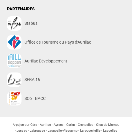
PARTENAIRES
Stabus
Office de Tourisme du Pays d'Aurillac
Aurillac Développement
SEBA 15
SCoT BACC
Arpajon-sur-Cère
Aurillac
Ayrens
Carlat
Crandelles
Giou-de-Mamou
Jussac
Labrousse
Lacapelle-Viescamp
Laroquevieille
Lascelles