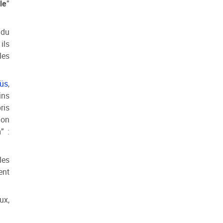
le
”
 du
ils
les
üs
,
ins
ris
ion
m
” :
les
ent
ux,