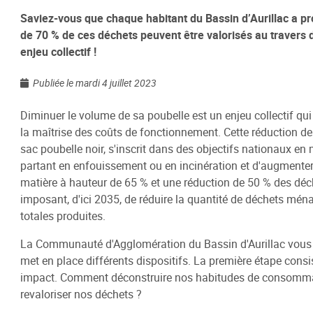
Saviez-vous que chaque habitant du Bassin d’Aurillac a 
de 70 % de ces déchets peuvent être valorisés au travers d
Habitat / Urbanisme
Cohésion
enjeu collectif !
Opération BIMBY-BUNTI
Politique
Publiée le mardi 4 juillet 2023
OPAH 2023-2027
Projet d
"Ré-inve
Diminuer le volume de sa poubelle est un enjeu collectif qui 
Label Meublé Certifié
la maîtrise des coûts de fonctionnement. Cette réduction de
Politique
Permis de construire
sac poubelle noir, s'inscrit dans des objectifs nationaux en
Logemen
Plan Local d'Urbanisme
partant en enfouissement ou en incinération et d'augmenter l
Accueil 
intercommunal - PLUi
matière à hauteur de 65 % et une réduction de 50 % des déch
Révision du PLUi-H
imposant, d'ici 2035, de réduire la quantité de déchets mé
totales produites.
PLUi - Sites Patrimoniaux
Remarquables
La Communauté d'Agglomération du Bassin d'Aurillac vous
Programme Local de l'Habitat
met en place différents dispositifs. La première étape consis
impact. Comment déconstruire nos habitudes de consommat
Règlement Local de Publicité
revaloriser nos déchets ?
intercommunal - RLPi