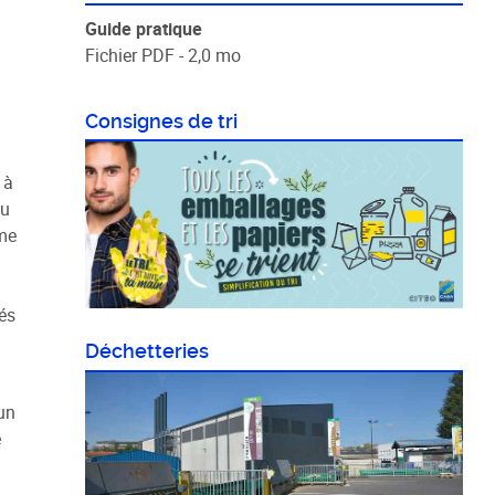
Guide pratique
Fichier PDF - 2,0 mo
Consignes de tri
 à
du
ume
és
Déchetteries
un
e