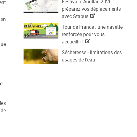
Festival d’Aurillac 2026 :
ent
préparez vos déplacements
avec Stabus
 en
Tour de France : une navette
renforcée pour vous
accueillir !
que
Sécheresse - limitations des
usages de l'eau
de
des
 de