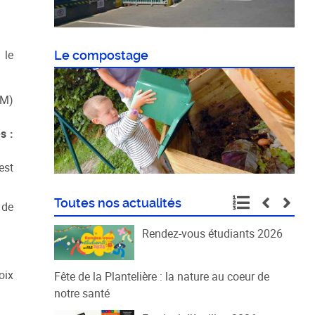
 le
Le compostage
DM)
s :
est
Toutes nos actualités
 de
Rendez-vous étudiants 2026
oix
Fête de la Plantelière : la nature au coeur de
notre santé