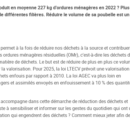
produit en moyenne 227 kg d’ordures ménagères en 2022 ? Plus
e différentes filières. Réduire le volume de sa poubelle est un
 sociale
 de la Ville
e Renouvellement Urbain
ntons Marmiers"
permet à la fois de réduire nos déchets à la source et contribuer
s ordures ménagères résiduelles (OMr), c'est-à-dire les déchets 
 d'Attribution des
 matière de déchets. Le but est de réduire de plus en plus ce vol
ts Sociaux
a valorisation. Pour 2025, la loi LTECV prévoit une valorisation
des gens du voyage
ets enfouis par rapport à 2010. La loi AGEC va plus loin en
nagers et assimilés envoyés en enfouissement à 10 % des quantit
 accompagne dans cette démarche de réduction des déchets et
te à sensibiliser et informer sur les gestes du quotidien qui ont 
ion qui engendrent des déchets ? Comment mieux jeter afin d