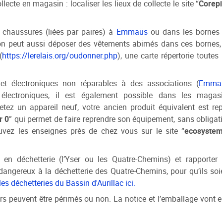
ecte en magasin : localiser les lieux de collecte le site “
Corepi
t chaussures (liées par paires) à
Emmaüs
ou dans les bornes
 on peut aussi déposer des vêtements abimés dans ces bornes, 
(
https://lerelais.org/oudonner.php
), une carte répertorie toutes 
et électroniques non réparables à des associations (
Emma
 électroniques, il est également possible dans les magas
tez un appareil neuf, votre ancien produit équivalent est rep
r 0
” qui permet de faire reprendre son équipement, sans obligat
uvez les enseignes près de chez vous sur le site “
ecosyste
en déchetterie (l’Yser ou les Quatre-Chemins) et rapporter 
 dangereux à la déchetterie des Quatre-Chemins, pour qu’ils soi
les déchetteries du Bassin d'Aurillac ici.
s peuvent être périmés ou non. La notice et l’emballage vont e