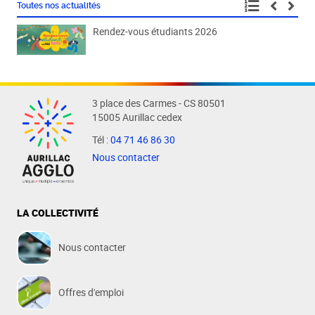
Toutes nos actualités
Rendez-vous étudiants 2026
Fête
3 place des Carmes - CS 80501
15005 Aurillac cedex
Tél :
04 71 46 86 30
Nous contacter
LA COLLECTIVITÉ
Nous contacter
Offres d'emploi