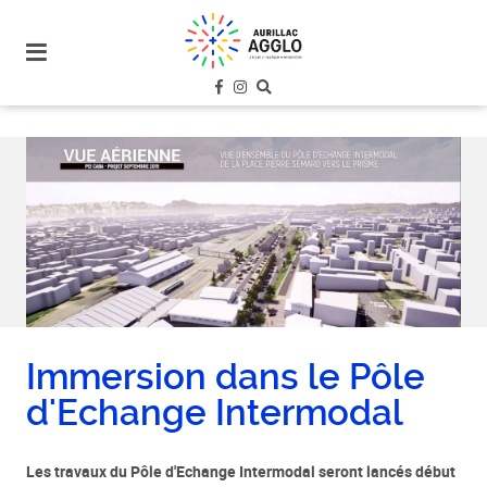
plan
du
site
aller
au
menu
aller au
contenu
Immersion dans le Pôle
d'Echange Intermodal
Les travaux du Pôle d'Echange Intermodal seront lancés début