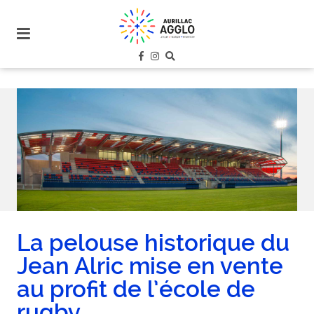
plan
du
site
aller
au
menu
aller au
contenu
La pelouse historique du
Jean Alric mise en vente
au profit de l’école de
rugby