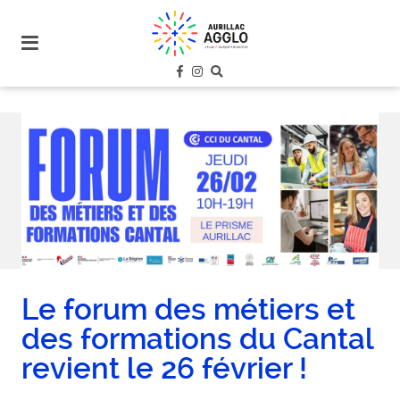
plan
du
site
aller
au
menu
aller au
contenu
Le forum des métiers et
des formations du Cantal
revient le 26 février !