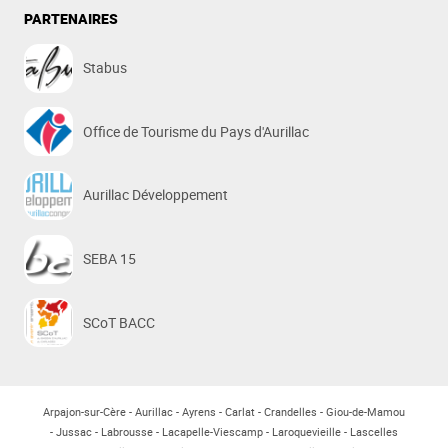
PARTENAIRES
Stabus
Office de Tourisme du Pays d'Aurillac
Aurillac Développement
SEBA 15
SCoT BACC
Arpajon-sur-Cère
Aurillac
Ayrens
Carlat
Crandelles
Giou-de-Mamou
Jussac
Labrousse
Lacapelle-Viescamp
Laroquevieille
Lascelles