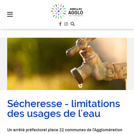
plan
du
site
aller
au
menu
aller au
contenu
Sécheresse - limitations
des usages de l'eau
Un arrêté préfectoral place 22 communes de l'Agglomération