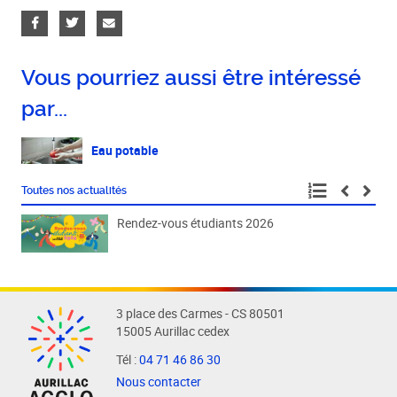
Vous pourriez aussi être intéressé
par...
Eau potable
Toutes nos actualités
Rendez-vous étudiants 2026
Fête
3 place des Carmes - CS 80501
15005 Aurillac cedex
Tél :
04 71 46 86 30
Nous contacter