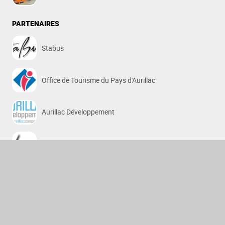
PARTENAIRES
Stabus
Office de Tourisme du Pays d'Aurillac
Aurillac Développement
SEBA 15
SCoT BACC
Arpajon-sur-Cère
Aurillac
Ayrens
Carlat
Crandelles
Giou-de-Mamou