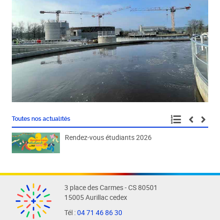
Toutes nos actualités
Rendez-vous étudiants 2026
Fête
3 place des Carmes - CS 80501
15005 Aurillac cedex
Tél :
04 71 46 86 30