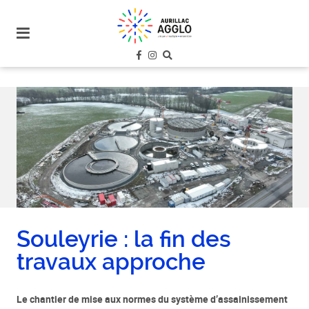
plan
du
site
aller
au
menu
aller au
contenu
Souleyrie : la fin des
travaux approche
Le chantier de mise aux normes du système d’assainissement