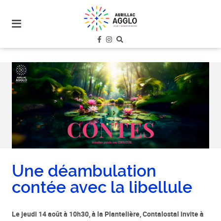
plan
du
site
aller
au
menu
aller au
contenu
Une déambulation
contée avec la libellule
Le jeudi 14 août à 10h30, à la Plantelière, Contalostal invite à