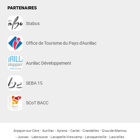
PARTENAIRES
Stabus
Office de Tourisme du Pays d'Aurillac
Aurillac Développement
SEBA 15
SCoT BACC
Arpajon-sur-Cère
Aurillac
Ayrens
Carlat
Crandelles
Giou-de-Mamou
Jussac
Labrousse
Lacapelle-Viescamp
Laroquevieille
Lascelles