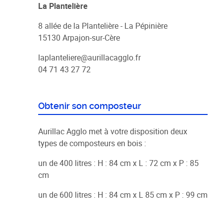
La Plantelière
8 allée de la Plantelière - La Pépinière
15130 Arpajon-sur-Cère
laplanteliere@aurillacagglo.fr
04 71 43 27 72
Obtenir son composteur
Aurillac Agglo met à votre disposition deux
types de composteurs en bois :
un de 400 litres : H : 84 cm x L : 72 cm x P : 85
cm
un de 600 litres : H : 84 cm x L 85 cm x P : 99 cm