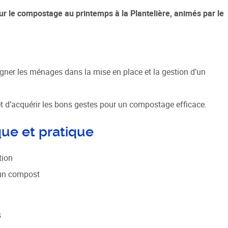
ur le compostage au printemps à la Plantelière, animés par le
 sociale
 de la Ville
e Renouvellement Urbain
ner les ménages dans la mise en place et la gestion d’un
ntons Marmiers"
 d'Attribution des
et d’acquérir les bons gestes pour un compostage efficace.
ts Sociaux
des gens du voyage
e et pratique
tion
r un compost
s