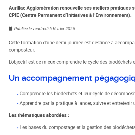
Aurillac Agglomération renouvelle ses ateliers pratiques s
CPIE (Centre Permanent d’Initiatives à l’Environnement).
Habitat / Urbanisme
Cohésion
Publiée le vendredi 6 février 2026
Opération BIMBY-BUNTI
Politique
OPAH 2023-2027
Projet d
Cette formation d’une demi-journée est destinée à accompag
"Ré-inve
composteur.
Label Meublé Certifié
Politique
Permis de construire
L’objectif est de mieux comprendre le cycle des biodéchets 
Logemen
Plan Local d'Urbanisme
Accueil 
intercommunal - PLUi
Un accompagnement pégagogiqu
Révision du PLUi-H
Comprendre les biodéchets et leur cycle de décomposi
PLUi - Sites Patrimoniaux
Remarquables
Apprendre par la pratique à lancer, suivre et entreteni
Programme Local de l'Habitat
Les thématiques abordées :
Règlement Local de Publicité
Les bases du compostage et la gestion des biodéchet
intercommunal - RLPi