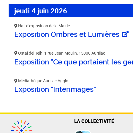
jeudi 4 juin 2026
Habitat / Urbanisme
Cohésion
Hall d'exposition de la Mairie
Opération BIMBY-BUNTI
Politique
Exposition Ombres et Lumières
OPAH 2023-2027
Projet d
"Ré-inve
Label Meublé Certifié
Ostal del Telh, 1 rue Jean Moulin, 15000 Aurillac
Politique
Permis de construire
Exposition "Ce que portaient les gens
Logemen
Plan Local d'Urbanisme
Accueil 
intercommunal - PLUi
Médiathèque Aurillac Agglo
Révision du PLUi-H
Exposition "Interimages"
PLUi - Sites Patrimoniaux
Remarquables
Programme Local de l'Habitat
Règlement Local de Publicité
LA COLLECTIVITÉ
intercommunal - RLPi