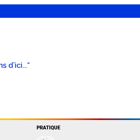
 sociale
 de la Ville
e Renouvellement Urbain
ntons Marmiers"
 d'Attribution des
 d'ici..."
ts Sociaux
des gens du voyage
PRATIQUE