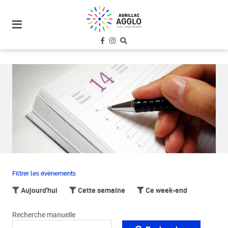
plan
du
site
aller
au
menu
aller au
contenu
Filtrer les évènements
Aujourd'hui
Cette semaine
Ce week-end
Recherche manuelle