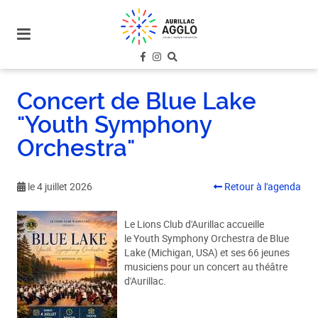
plan
du
site
aller
au
Concert de Blue Lake
menu
"Youth Symphony
aller au
contenu
Orchestra"
le 4 juillet 2026
Retour à l'agenda
Le Lions Club d'Aurillac accueille
le Youth Symphony Orchestra de Blue
Lake (Michigan, USA) et ses 66 jeunes
musiciens pour un concert au théâtre
d'Aurillac.