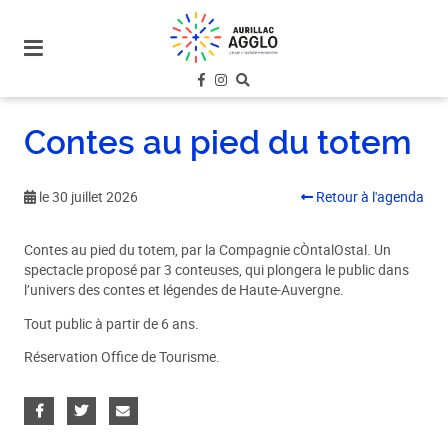
plan
du
site
aller
au
Contes au pied du totem
menu
aller au
contenu
le 30 juillet 2026
Retour à l'agenda
Contes au pied du totem, par la Compagnie cÒntalOstal. Un
spectacle proposé par 3 conteuses, qui plongera le public dans
l’univers des contes et légendes de Haute-Auvergne.
Tout public à partir de 6 ans.
Réservation Office de Tourisme.