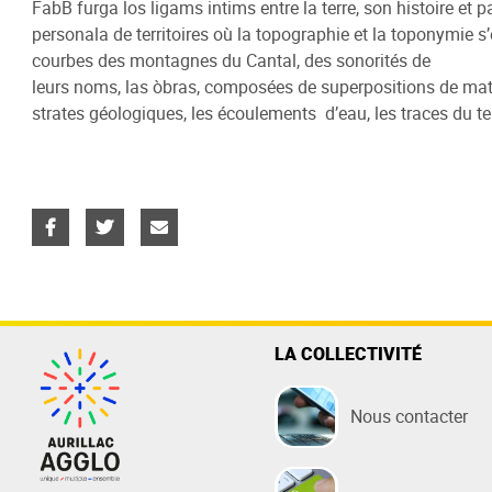
FabB furga los ligams intims entre la terre, son histoire et 
Eau
Entreprendre
Sports
Territoire
Assaini
Etudier
Nature /
personala de territoires où la topographie et la toponymie 
Fonctio
courbes des montagnes du Cantal, des sonorités de
Eau potable
Actions économiques d'Aurillac
Centre Aquatique
Nos 25 communes
Assainis
Enseigne
Lac de S
leurs noms, las òbras, composées de superpositions de matiè
Les élus
Agglo
Relever mon compteur
Boulodrome
Projet de Territoire
Assainis
Formati
Gorges d
strates géologiques, les écoulements d’eau, les traces du t
Les inst
Zones d'Activités
Payer ma facture
Stade Jean Alric
Accès
Réseau d
Logement
Randonné
Les docu
Pôle Immobilier d'Entreprises
Stade d'Athlétisme
Payer ma
Centre d’
Les com
Pépinière de logements
collectif
Epicentre
Station 
Les serv
Espaces réceptifs - Evénements
La Plante
entreprises
Les bud
Rocher d
S'inscrire à la newsletter éco
Station d
La Balad
LA COLLECTIVITÉ
Pays d'Ar
Nous contacter