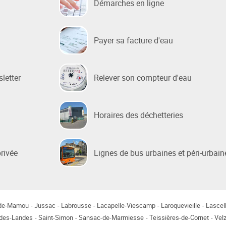
Démarches en ligne
 sociale
Payer sa facture d'eau
 de la Ville
e Renouvellement Urbain
sletter
Relever son compteur d'eau
ntons Marmiers"
 d'Attribution des
ts Sociaux
Horaires des déchetteries
des gens du voyage
privée
Lignes de bus urbaines et péri-urbain
-de-Mamou
Jussac
Labrousse
Lacapelle-Viescamp
Laroquevieille
Lascel
-des-Landes
Saint-Simon
Sansac-de-Marmiesse
Teissières-de-Cornet
Velz