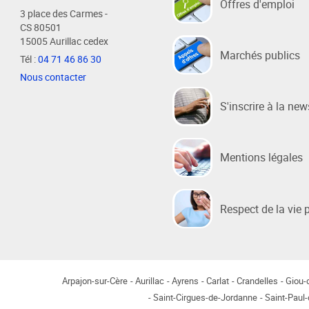
Offres d'emploi
3 place des Carmes -
CS 80501
15005 Aurillac cedex
Habitat / Urbanisme
Cohésion
Marchés publics
Tél :
04 71 46 86 30
Opération BIMBY-BUNTI
Politique
Nous contacter
OPAH 2023-2027
Projet d
S'inscrire à la new
"Ré-inve
Label Meublé Certifié
Politique
Permis de construire
Logemen
Plan Local d'Urbanisme
Mentions légales
Accueil 
intercommunal - PLUi
Révision du PLUi-H
Respect de la vie 
PLUi - Sites Patrimoniaux
Remarquables
Programme Local de l'Habitat
Règlement Local de Publicité
Arpajon-sur-Cère
Aurillac
Ayrens
Carlat
Crandelles
Giou
intercommunal - RLPi
Saint-Cirgues-de-Jordanne
Saint-Paul