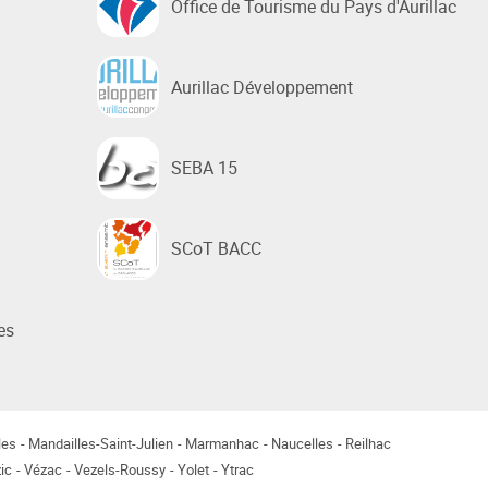
Office de Tourisme du Pays d'Aurillac
Aurillac Développement
SEBA 15
SCoT BACC
es
les
Mandailles-Saint-Julien
Marmanhac
Naucelles
Reilhac
ic
Vézac
Vezels-Roussy
Yolet
Ytrac