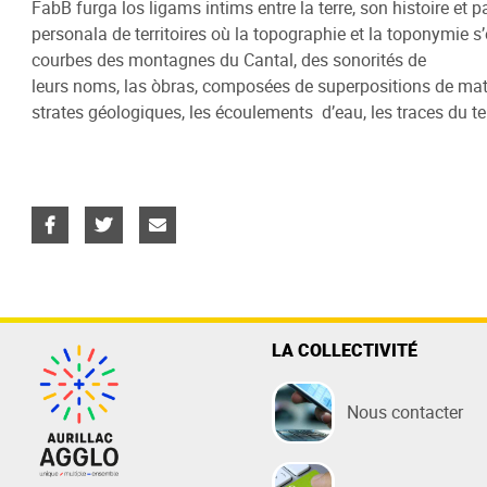
FabB furga los ligams intims entre la terre, son histoire et 
Eau
Entreprendre
Sports
Territoire
Assaini
Etudier
Nature /
personala de territoires où la topographie et la toponymie 
Fonctio
courbes des montagnes du Cantal, des sonorités de
Eau potable
Actions économiques d'Aurillac
Centre Aquatique
Nos 25 communes
Assainis
Enseigne
Lac de S
leurs noms, las òbras, composées de superpositions de matiè
Les élus
Agglo
Relever mon compteur
Boulodrome
Projet de Territoire
Assainis
Formati
Gorges d
strates géologiques, les écoulements d’eau, les traces du t
Les inst
Zones d'Activités
Payer ma facture
Stade Jean Alric
Accès
Réseau d
Logement
Randonné
Les docu
Pôle Immobilier d'Entreprises
Stade d'Athlétisme
Payer ma
Centre d’
Les com
Pépinière de logements
collectif
Epicentre
Station 
Les serv
Espaces réceptifs - Evénements
La Plante
entreprises
Les bud
Rocher d
S'inscrire à la newsletter éco
Station d
La Balad
LA COLLECTIVITÉ
Pays d'Ar
Nous contacter