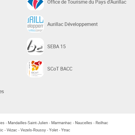
Office de Tourisme du Pays d'Aurillac
Aurillac Développement
SEBA 15
SCoT BACC
es
les
Mandailles-Saint-Julien
Marmanhac
Naucelles
Reilhac
ic
Vézac
Vezels-Roussy
Yolet
Ytrac