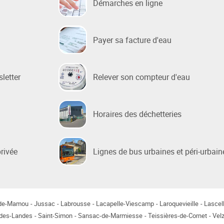
Démarches en ligne
 sociale
Payer sa facture d'eau
 de la Ville
e Renouvellement Urbain
sletter
Relever son compteur d'eau
ntons Marmiers"
 d'Attribution des
ts Sociaux
Horaires des déchetteries
des gens du voyage
privée
Lignes de bus urbaines et péri-urbain
-de-Mamou
Jussac
Labrousse
Lacapelle-Viescamp
Laroquevieille
Lascel
-des-Landes
Saint-Simon
Sansac-de-Marmiesse
Teissières-de-Cornet
Velz