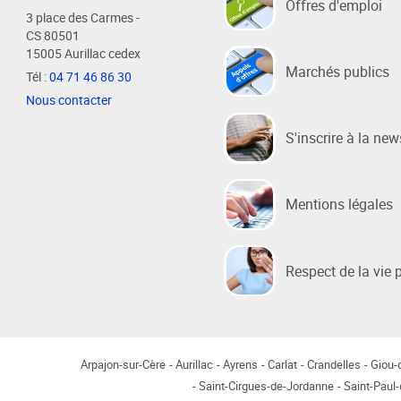
Offres d'emploi
3 place des Carmes -
CS 80501
15005 Aurillac cedex
Habitat / Urbanisme
Cohésion
Marchés publics
Tél :
04 71 46 86 30
Opération BIMBY-BUNTI
Politique
Nous contacter
OPAH 2023-2027
Projet d
S'inscrire à la new
"Ré-inve
Label Meublé Certifié
Politique
Permis de construire
Logemen
Plan Local d'Urbanisme
Mentions légales
Accueil 
intercommunal - PLUi
Révision du PLUi-H
Respect de la vie 
PLUi - Sites Patrimoniaux
Remarquables
Programme Local de l'Habitat
Règlement Local de Publicité
Arpajon-sur-Cère
Aurillac
Ayrens
Carlat
Crandelles
Giou
intercommunal - RLPi
Saint-Cirgues-de-Jordanne
Saint-Paul