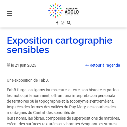
plan
du
site
aller
au
Exposition cartographie
menu
sensibles
aller au
contenu
le 21 juin 2025
Retour à l'agenda
Une exposition de FabB.
FabB furga los ligams intims entre la terre, son histoire et parfois
les mots qui la nomment, offrant una interpretacion personala
de territoires où la topographie et la toponymie s’entremêlent.
Inspirées des formes des vallées du Puy Mary, des courbes des
montagnes du Cantal, des sonorités de
leurs noms, las òbras, composées de superpositions de matières,
créent des surfaces texturées et vibrantes évoquant les strates