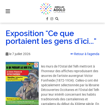
plan
du
site
aller
au
Exposition "Ce que
menu
portaient les gens d'ici..."
aller au
contenu
le 7 juillet 2026
Retour à l'agenda
les murs de l’Ostal del Telh mettront à
l’honneur des affiches reproduisant des
œuvres de l’artiste auvergnat Victor
Fonfreide (1872-1934). Celles-ci ont été
spécialement sélectionnée par la librairie
Découvertes Occitanes et l’Ostal del Telh
pour leur intérêt concernant les habits
traditionnels des cantaliennes et
cantaliens du début du XXème siècle. En