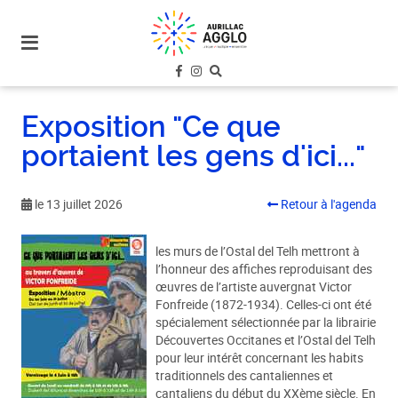
plan
du
site
aller
au
Exposition "Ce que
menu
portaient les gens d'ici..."
aller au
contenu
le 13 juillet 2026
Retour à l'agenda
les murs de l’Ostal del Telh mettront à
l’honneur des affiches reproduisant des
œuvres de l’artiste auvergnat Victor
Fonfreide (1872-1934). Celles-ci ont été
spécialement sélectionnée par la librairie
Découvertes Occitanes et l’Ostal del Telh
pour leur intérêt concernant les habits
traditionnels des cantaliennes et
cantaliens du début du XXème siècle. En