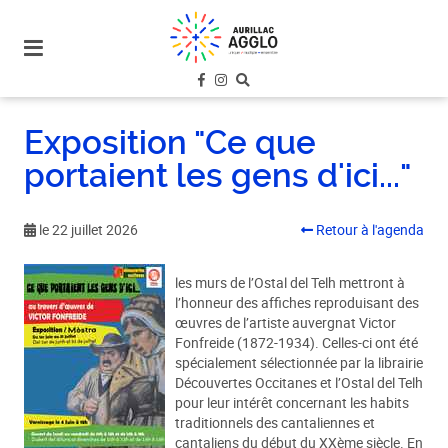
plan
du
site
aller
au
Exposition "Ce que
menu
portaient les gens d'ici..."
aller au
contenu
le 22 juillet 2026
Retour à l'agenda
les murs de l’Ostal del Telh mettront à
l’honneur des affiches reproduisant des
œuvres de l’artiste auvergnat Victor
Fonfreide (1872-1934). Celles-ci ont été
spécialement sélectionnée par la librairie
Découvertes Occitanes et l’Ostal del Telh
pour leur intérêt concernant les habits
traditionnels des cantaliennes et
cantaliens du début du XXème siècle. En