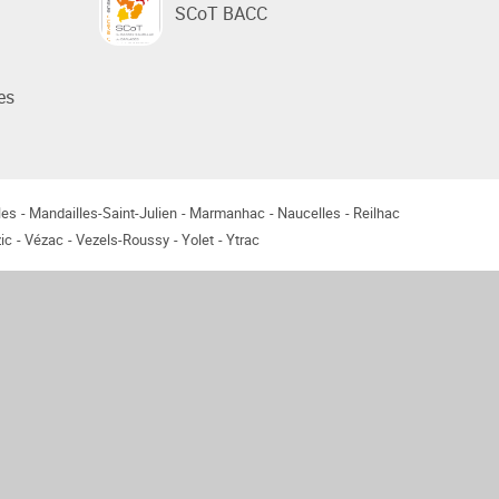
SCoT BACC
es
les
Mandailles-Saint-Julien
Marmanhac
Naucelles
Reilhac
ic
Vézac
Vezels-Roussy
Yolet
Ytrac