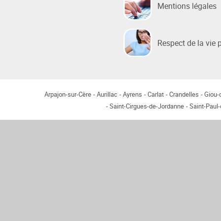
Mentions légales
Habitat / Urbanisme
Cohésion
Respect de la vie 
Opération BIMBY-BUNTI
Politique
OPAH 2023-2027
Projet d
"Ré-inve
Label Meublé Certifié
Politique
Arpajon-sur-Cère
Aurillac
Ayrens
Carlat
Crandelles
Giou
Permis de construire
Logemen
Saint-Cirgues-de-Jordanne
Saint-Paul
Plan Local d'Urbanisme
Accueil 
intercommunal - PLUi
Révision du PLUi-H
PLUi - Sites Patrimoniaux
Remarquables
Programme Local de l'Habitat
Règlement Local de Publicité
intercommunal - RLPi