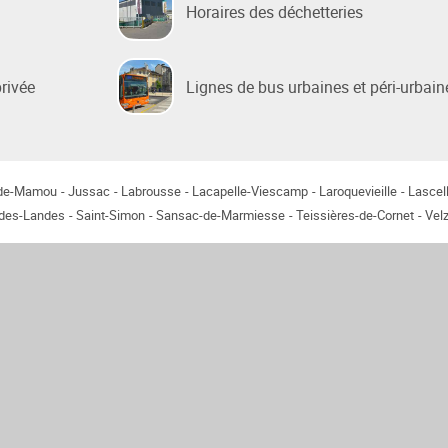
Horaires des déchetteries
 sociale
privée
Lignes de bus urbaines et péri-urbain
 de la Ville
e Renouvellement Urbain
ntons Marmiers"
 d'Attribution des
-de-Mamou
Jussac
Labrousse
Lacapelle-Viescamp
Laroquevieille
Lascel
ts Sociaux
-des-Landes
Saint-Simon
Sansac-de-Marmiesse
Teissières-de-Cornet
Velz
des gens du voyage