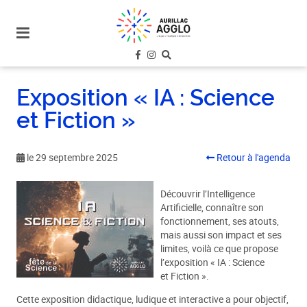
plan
du
site
aller
au
Exposition « IA : Science
menu
et Fiction »
aller au
contenu
le 29 septembre 2025
Retour à l'agenda
Découvrir l’Intelligence
Artificielle, connaître son
fonctionnement, ses atouts,
mais aussi son impact et ses
limites, voilà ce que propose
l’exposition « IA : Science
et Fiction ».
Cette exposition didactique, ludique et interactive a pour objectif,