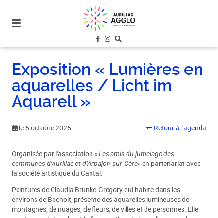
plan
du
site
aller
au
Exposition « Lumières en
menu
aquarelles / Licht im
aller au
contenu
Aquarell »
le 5 octobre 2025
Retour à l'agenda
Organisée par l'association
« Les amis du jumelage des
communes d’Aurillac et d’Arpajon-sur-Cère»
en partenariat avec
la société artistique du Cantal.
Peintures de Claudia Brunke-Gregory qui habite dans les
environs de Bocholt, présente des aquarelles lumineuses de
montagnes, de nuages, de fleurs, de villes et de personnes. Elle