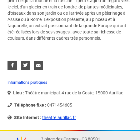
peint ce qui la touche et la fascine. Il peut s'agir d'un regard vers
le ciel, d'un glacier en train de fondre, de plantes médicinales,
d'oiseaux dans son jardin ou de l'arrivée après un pèlerinage à
Assise ou à Rome. L'exposition présente, au pinceau et à
l'aquarelle, un extrait passionnant de la grande Europe qui ont
été réalisées lors de ses voyages , avec toute sa richesse de
couleurs, dans différents cadres très personnels.
Informations pratiques
Lieu :
Théâtre municipal, 4 rue de la Coste, 15000 Aurillac
Téléphone fixe :
0471454605
Site Internet :
theatre.aurillac.fr
3 place des Carmes - CS 80501