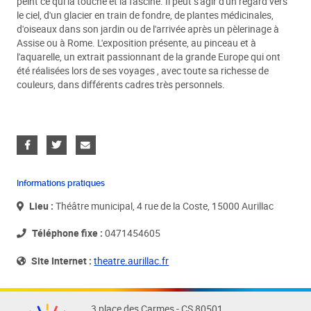
peint ce qui la touche et la fascine. Il peut s'agir d'un regard vers
le ciel, d'un glacier en train de fondre, de plantes médicinales,
d'oiseaux dans son jardin ou de l'arrivée après un pèlerinage à
Assise ou à Rome. L'exposition présente, au pinceau et à
l'aquarelle, un extrait passionnant de la grande Europe qui ont
été réalisées lors de ses voyages , avec toute sa richesse de
couleurs, dans différents cadres très personnels.
Informations pratiques
Lieu :
Théâtre municipal, 4 rue de la Coste, 15000 Aurillac
Téléphone fixe :
0471454605
Site Internet :
theatre.aurillac.fr
3 place des Carmes - CS 80501