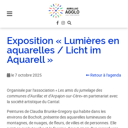
plan
du
site
aller
au
Exposition « Lumières en
menu
aquarelles / Licht im
aller au
contenu
Aquarell »
le 7 octobre 2025
Retour à l'agenda
Organisée par l'association
« Les amis du jumelage des
communes d’Aurillac et d’Arpajon-sur-Cère»
en partenariat avec
la société artistique du Cantal.
Peintures de Claudia Brunke-Gregory qui habite dans les
environs de Bocholt, présente des aquarelles lumineuses de
montagnes, de nuages, de fleurs, de villes et de personnes. Elle