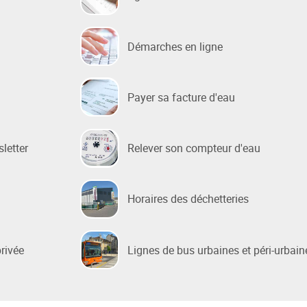
 sociale
Démarches en ligne
 de la Ville
e Renouvellement Urbain
Payer sa facture d'eau
ntons Marmiers"
 d'Attribution des
ts Sociaux
sletter
Relever son compteur d'eau
des gens du voyage
Horaires des déchetteries
privée
Lignes de bus urbaines et péri-urbain