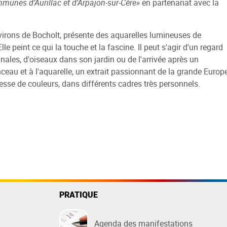
munes d’Aurillac et d’Arpajon-sur-Cère»
en partenariat avec la
ssement
 patrimoine
Environnement
Culture
Démarches
Emploi
nnement
sement collectif
ment supérieur
aint-Etienne-Cantalès
Collecte des déchets
Médiathèque
Offres d'emploi
Offres d'emploi
virons de Bocholt, présente des aquarelles lumineuses de
le peint ce qui la touche et la fascine. Il peut s'agir d'un regard
sement non collectif
ons
e la Jordanne
Déchetteries
Prisme
Marchés publics
cinales, d'oiseaux dans son jardin ou de l'arrivée après un
ances
e chaleur
 étudiant
es pédestres et VTT
Compostage
Chaudron
Démarches en ligne
ceau et à l'aquarelle, un extrait passionnant de la grande Europ
ments obligatoires
 facture
accueil et de séjours
Réduire ses déchets
Aire événementielle
S'inscrire à la newsletter
hesse de couleurs, dans différents cadres très personnels.
pétences
s - UCPA
de traitement de Souleyrie
GEMAPI
Théâtre de Rue
Contactez-nous
ices communautaires
lière
Plan Climat Air Energie Terri
Impulsions musicales
gets communautaires
e Carlat
Territoire Engagé pour la Na
e pleine nature
e Enchantée
t et d'Histoire
PRATIQUE
Agenda des manifestations