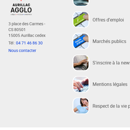
Habitat / Urbanisme
Cohésion
Offres d'emploi
3 place des Carmes -
Opération BIMBY-BUNTI
Politique
CS 80501
15005 Aurillac cedex
OPAH 2023-2027
Projet d
Marchés publics
Tél :
04 71 46 86 30
"Ré-inve
Label Meublé Certifié
Nous contacter
Politique
Permis de construire
Logemen
S'inscrire à la new
Plan Local d'Urbanisme
Accueil 
intercommunal - PLUi
Révision du PLUi-H
Mentions légales
PLUi - Sites Patrimoniaux
Remarquables
Respect de la vie 
Programme Local de l'Habitat
Règlement Local de Publicité
intercommunal - RLPi