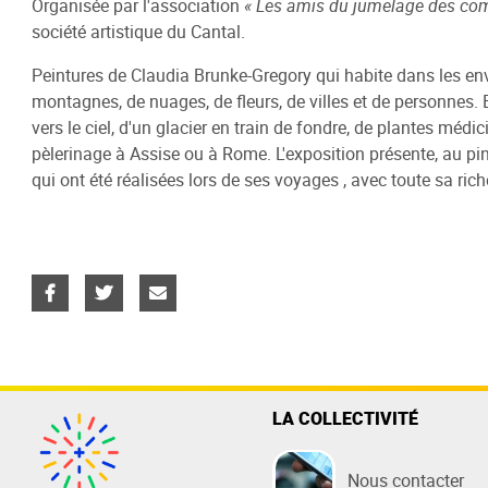
Organisée par l'association
« Les amis du jumelage des com
Eau
Entreprendre
Sports
Territoire
Assaini
Etudier
Nature /
société artistique du Cantal.
Fonctio
Eau potable
Actions économiques d'Aurillac
Centre Aquatique
Nos 25 communes
Assainis
Enseigne
Lac de S
Peintures de Claudia Brunke-Gregory qui habite dans les en
Les élus
Agglo
montagnes, de nuages, de fleurs, de villes et de personnes. El
Relever mon compteur
Boulodrome
Projet de Territoire
Assainis
Formati
Gorges d
vers le ciel, d'un glacier en train de fondre, de plantes médi
Les inst
Zones d'Activités
Payer ma facture
Stade Jean Alric
Accès
Réseau d
Logement
Randonné
pèlerinage à Assise ou à Rome. L'exposition présente, au pin
Les docu
Pôle Immobilier d'Entreprises
Stade d'Athlétisme
Payer ma
Centre d’
qui ont été réalisées lors de ses voyages , avec toute sa ric
Les com
Pépinière de logements
collectif
Epicentre
Station 
Les serv
Espaces réceptifs - Evénements
La Plante
entreprises
Les bud
Rocher d
S'inscrire à la newsletter éco
Station d
La Balad
Pays d'Ar
LA COLLECTIVITÉ
Nous contacter