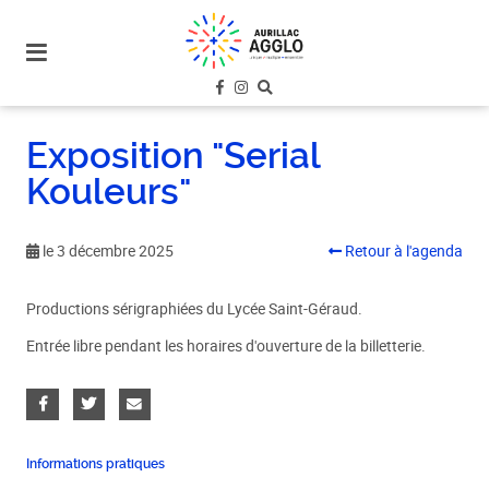
plan
du
site
aller
au
Exposition "Serial
menu
Kouleurs"
aller au
contenu
le 3 décembre 2025
Retour à l'agenda
Productions sérigraphiées du Lycée Saint-Géraud.
Entrée libre pendant les horaires d'ouverture de la billetterie.
Informations pratiques