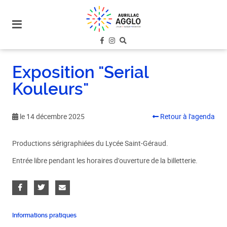
plan
du
site
aller
au
Exposition "Serial
menu
Kouleurs"
aller au
contenu
le 14 décembre 2025
Retour à l'agenda
Productions sérigraphiées du Lycée Saint-Géraud.
Entrée libre pendant les horaires d'ouverture de la billetterie.
Informations pratiques