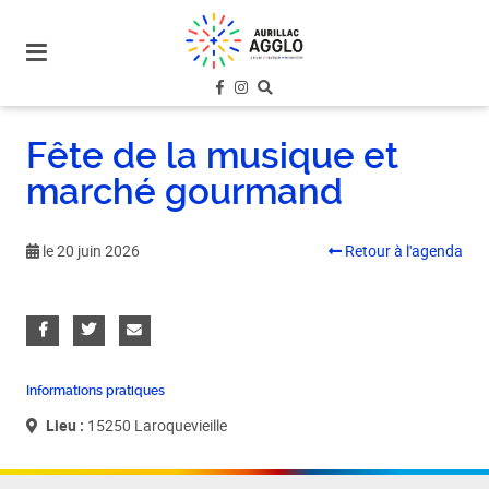
plan
du
site
aller
au
Fête de la musique et
menu
marché gourmand
aller au
contenu
le 20 juin 2026
Retour à l'agenda
Informations pratiques
Lieu :
15250 Laroquevieille