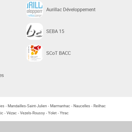
Aurillac Développement
SEBA 15
SCoT BACC
es
les
Mandailles-Saint-Julien
Marmanhac
Naucelles
Reilhac
ic
Vézac
Vezels-Roussy
Yolet
Ytrac