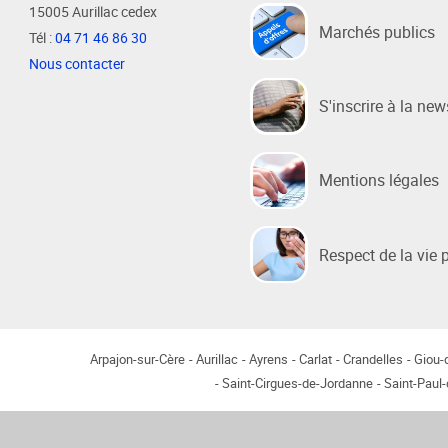
15005 Aurillac cedex
Marchés publics
Tél :
04 71 46 86 30
Habitat / Urbanisme
Cohésion
Nous contacter
Opération BIMBY-BUNTI
Politique
S'inscrire à la new
OPAH 2023-2027
Projet d
"Ré-inve
Label Meublé Certifié
Mentions légales
Politique
Permis de construire
Logemen
Plan Local d'Urbanisme
Accueil 
intercommunal - PLUi
Respect de la vie 
Révision du PLUi-H
PLUi - Sites Patrimoniaux
Remarquables
Arpajon-sur-Cère
Aurillac
Ayrens
Carlat
Crandelles
Giou
Programme Local de l'Habitat
Saint-Cirgues-de-Jordanne
Saint-Paul
Règlement Local de Publicité
intercommunal - RLPi