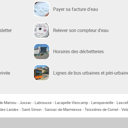
Payer sa facture d'eau
 sociale
 de la Ville
sletter
Relever son compteur d'eau
e Renouvellement Urbain
ntons Marmiers"
Horaires des déchetteries
 d'Attribution des
ts Sociaux
des gens du voyage
privée
Lignes de bus urbaines et péri-urbain
-de-Mamou
Jussac
Labrousse
Lacapelle-Viescamp
Laroquevieille
Lascel
-des-Landes
Saint-Simon
Sansac-de-Marmiesse
Teissières-de-Cornet
Velz