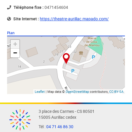
Téléphone fixe :
0471454604
Site Internet :
https://theatre-aurillac.mapado.com/
Plan
+
−
Leaflet
| Map data ©
OpenStreetMap
contributors,
CC-BY-SA
3 place des Carmes - CS 80501
15005 Aurillac cedex
Tél :
04 71 46 86 30