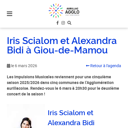
plan
du
site
aller
au
Iris Scialom et Alexandra
menu
Bidi à Giou-de-Mamou
aller au
contenu
le 6 mars 2026
Retour à l'agenda
Les Impulsions Musicales reviennent pour une cinquième
saison 2025/2026 dans cinq communes de l’Agglomération
aurillacoise. Rendez-vous le 6 mars à 20h30 pour le deuxième
concert de la saison !
Iris Scialom et
Alexandra Bidi