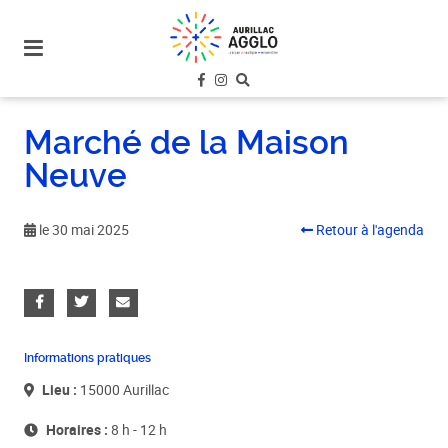
plan
du
site
aller
au
Marché de la Maison
menu
Neuve
aller au
contenu
le 30 mai 2025
Retour à l'agenda
Informations pratiques
Lieu :
15000 Aurillac
Horaires :
8 h - 12 h