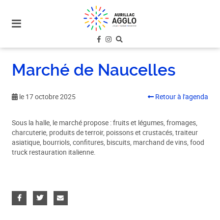
plan
du
site
aller
au
Marché de Naucelles
menu
aller au
contenu
le 17 octobre 2025
Retour à l'agenda
Sous la halle, le marché propose : fruits et légumes, fromages,
charcuterie, produits de terroir, poissons et crustacés, traiteur
asiatique, bourriols, confitures, biscuits, marchand de vins, food
truck restauration italienne.