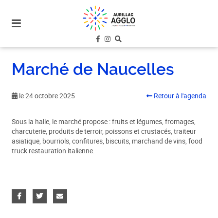
plan
du
site
aller
au
Marché de Naucelles
menu
aller au
contenu
le 24 octobre 2025
Retour à l'agenda
Sous la halle, le marché propose : fruits et légumes, fromages,
charcuterie, produits de terroir, poissons et crustacés, traiteur
asiatique, bourriols, confitures, biscuits, marchand de vins, food
truck restauration italienne.