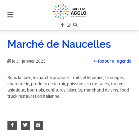
plan
du
site
aller
au
Marché de Naucelles
menu
aller au
contenu
le 31 janvier 2025
Retour à l'agenda
Sous la halle, le marché propose : fruits et légumes, fromages,
charcuterie, produits de terroir, poissons et crustacés, traiteur
asiatique, bourriols, confitures, biscuits, marchand de vins, food
truck restauration italienne.