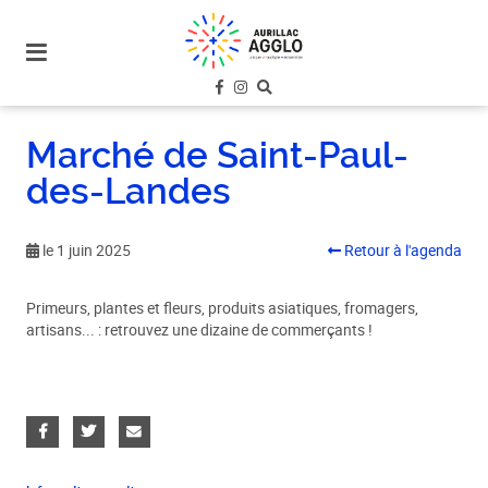
plan
du
site
aller
au
Marché de Saint-Paul-
menu
des-Landes
aller au
contenu
le 1 juin 2025
Retour à l'agenda
Primeurs, plantes et fleurs, produits asiatiques, fromagers,
artisans... : retrouvez une dizaine de commerçants !