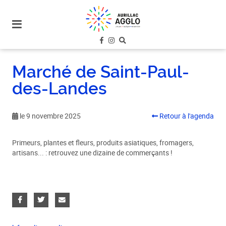
plan
du
site
aller
au
Marché de Saint-Paul-
menu
des-Landes
aller au
contenu
le 9 novembre 2025
Retour à l'agenda
Primeurs, plantes et fleurs, produits asiatiques, fromagers,
artisans... : retrouvez une dizaine de commerçants !