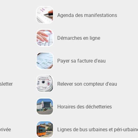
Agenda des manifestations
 sociale
 de la Ville
Démarches en ligne
e Renouvellement Urbain
ntons Marmiers"
 d'Attribution des
Payer sa facture d'eau
ts Sociaux
des gens du voyage
sletter
Relever son compteur d'eau
Horaires des déchetteries
privée
Lignes de bus urbaines et péri-urbain