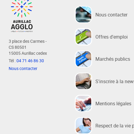
Nous contacter
Habitat / Urbanisme
Cohésion
Opération BIMBY-BUNTI
Politique
Offres d'emploi
OPAH 2023-2027
Projet d
3 place des Carmes -
"Ré-inve
CS 80501
Label Meublé Certifié
15005 Aurillac cedex
Politique
Permis de construire
Marchés publics
Tél :
04 71 46 86 30
Logemen
Plan Local d'Urbanisme
Nous contacter
Accueil 
intercommunal - PLUi
S'inscrire à la new
Révision du PLUi-H
PLUi - Sites Patrimoniaux
Remarquables
Mentions légales
Programme Local de l'Habitat
Règlement Local de Publicité
Respect de la vie 
intercommunal - RLPi