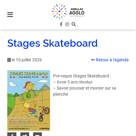
plan
du
site
aller
au
Stages Skateboard
menu
aller au
contenu
le 10 juillet 2026
Retour à l'agenda
Pré-requis Stages Skateboard :
– Avoir 5 ans révolus
– Savoir pousser et monter sur sa
planche