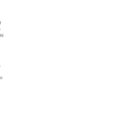
s
t
s
té
,
ui