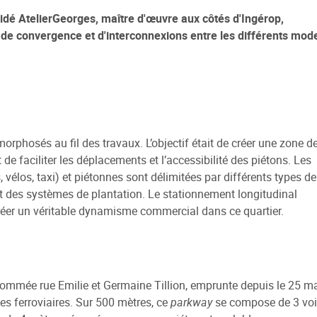
 guidé AtelierGeorges, maître d'œuvre aux côtés d'Ingérop,
u de convergence et d'interconnexions entre les différents mod
 sociale
 de la Ville
e Renouvellement Urbain
ntons Marmiers"
 d'Attribution des
orphosés au fil des travaux. L’objectif était de créer une zone d
ts Sociaux
ut de faciliter les déplacements et l’accessibilité des piétons. Les
des gens du voyage
 vélos, taxi) et piétonnes sont délimitées par différents types de
et des systèmes de plantation. Le stationnement longitudinal
réer un véritable dynamisme commercial dans ce quartier.
dénommée rue Emilie et Germaine Tillion, emprunte depuis le 25 m
ies ferroviaires. Sur 500 mètres, ce
parkway
se compose de 3 vo