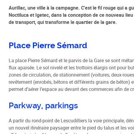
Aurillac, une ville à la campagne. C'est le fil rouge qui a
Noctiluca et Igetec, dans la conception de ce nouveau lie
Habitat / Urbanisme
Cohésion
de transport, qui transforme le quartier de la gare.
Opération BIMBY-BUNTI
Politique
OPAH 2023-2027
Projet d
Place Pierre Sémard
"Ré-inve
Label Meublé Certifié
Politique
Permis de construire
La place Pierre Sémard et le parvis de la Gare se sont métam
Logemen
flux apaisée. Le sol nivelé et les trottoirs élargis ont pour b
Plan Local d'Urbanisme
Accueil 
zones de circulation, de stationnement (voitures, deux-roues,
intercommunal - PLUi
revêtement (enrobés, bétons et différents grains de béton) 
Révision du PLUi-H
permet d’aérer l’espace au devant des commerces afin de c
PLUi - Sites Patrimoniaux
Remarquables
Parkway, parkings
Programme Local de l'Habitat
Règlement Local de Publicité
A partir du rond-point de Lescudilliers la voie principale, 
intercommunal - RLPi
un nouvel itinéraire paysager entre le pied du talus et les vo