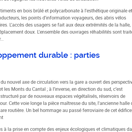
âtiments en bois brûlé et polycarbonate à l'esthétique originale e
onducteurs, les points d'information voyageurs, des abris vélos
ires. L'accès des usagers se fait aux deux extrémités de la halle,
éplacement doux. L'ensemble des ouvrages réhabilités sont trait
r…
loppement durable : parties
u nouvel axe de circulation vers la gare a ouvert des perspecti
 et les Monts du Cantal ; à l’inverse, en direction du sud, c’est
t structuré par de nouveaux espaces végétalisés, réservoirs de
our. Cette voie longe la pièce maîtresse du site, l'ancienne halle 
are routière. Un bel hommage au passé ferroviaire de cet édifice
nt
s à la prise en compte des enjeux écologiques et climatiques d