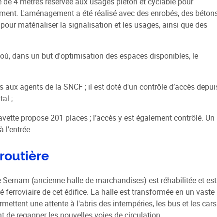
te de 4 mètres réservée aux usages piéton et cyclable pour
ement. L'aménagement a été réalisé avec des enrobés, des béton
pour matérialiser la signalisation et les usages, ainsi que des
 où, dans un but d'optimisation des espaces disponibles, le
s aux agents de la SNCF ; il est doté d'un contrôle d’accès depui
al ;
navette propose 201 places ; l’accès y est également contrôlé. Un
à l'entrée
routière
e Sernam (ancienne halle de marchandises) est réhabilitée et est
ferroviaire de cet édifice. La halle est transformée en un vaste
ettent une attente à l'abris des intempéries, les bus et les cars
ant de regagner les nouvelles voies de circulation.