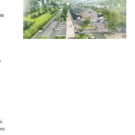
es
e
ai
ies