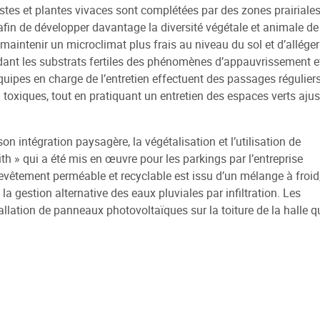
ustes et plantes vivaces sont complétées par des zones prairiale
fin de développer davantage la diversité végétale et animale de
maintenir un microclimat plus frais au niveau du sol et d’alléger
endant les substrats fertiles des phénomènes d’appauvrissement e
uipes en charge de l’entretien effectuent des passages régulier
oxiques, tout en pratiquant un entretien des espaces verts ajus
on intégration paysagère, la végétalisation et l’utilisation de
ith » qui a été mis en œuvre pour les parkings par l’entreprise
revêtement perméable et recyclable est issu d’un mélange à froid
la gestion alternative des eaux pluviales par infiltration. Les
allation de panneaux photovoltaïques sur la toiture de la halle q