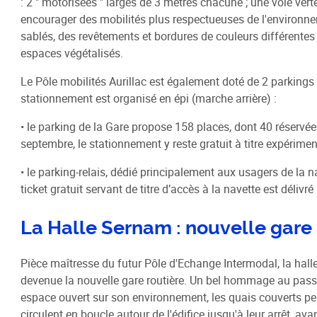
: 2 " motorisées " larges de 3 mètres chacune ; une voie ver
Schéma de COhérence Territoriale
encourager des mobilités plus respectueuses de l'environn
sablés, des revêtements et bordures de couleurs différentes 
espaces végétalisés.
Le Pôle mobilités Aurillac est également doté de 2 parkings
stationnement est organisé en épi (marche arrière) :
• le parking de la Gare propose 158 places, dont 40 réservée
septembre, le stationnement y reste gratuit à titre expériment
• le parking-relais, dédié principalement aux usagers de la 
ticket gratuit servant de titre d’accès à la navette est délivré 
La Halle Sernam : nouvelle gare 
Pièce maîtresse du futur Pôle d'Echange Intermodal, la hall
devenue la nouvelle gare routière. Un bel hommage au passé 
espace ouvert sur son environnement, les quais couverts perm
circulent en boucle autour de l'édifice jusqu'à leur arrêt, av