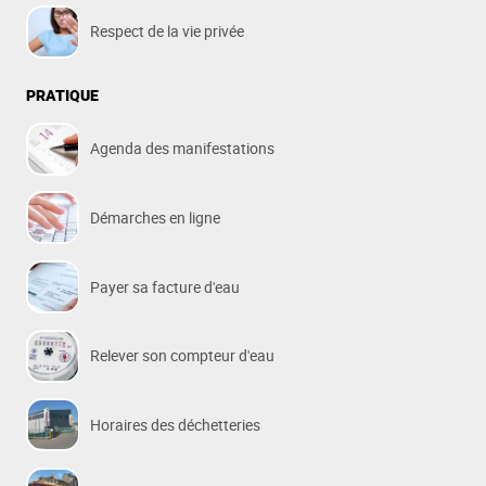
Respect de la vie privée
PRATIQUE
Agenda des manifestations
Démarches en ligne
Payer sa facture d'eau
Relever son compteur d'eau
Horaires des déchetteries