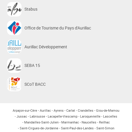
Stabus
Office de Tourisme du Pays d'Aurillac
Aurillac Développement
SEBA 15
SCoT BACC
Arpajon-sur-Cère
Aurillac
Ayrens
Carlat
Crandelles
Giou-de-Mamou
Jussac
Labrousse
Lacapelle-Viescamp
Laroquevieille
Lascelles
Mandailles-Saint-Julien
Marmanhac
Naucelles
Reilhac
Saint-Cirgues-de-Jordanne
Saint-Paul-des-Landes
Saint-Simon