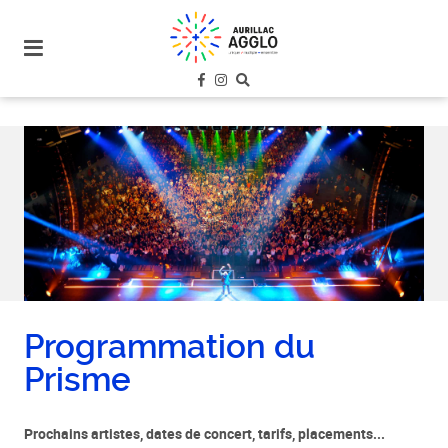
plan
du
site
aller
au
menu
aller au
contenu
Programmation du
Prisme
Prochains artistes, dates de concert, tarifs, placements...